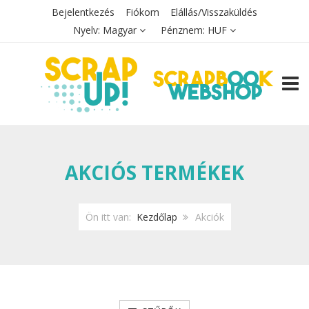
Bejelentkezés
Fiókom
Elállás/Visszaküldés
Nyelv:
Magyar
Pénznem:
HUF
TOGG
AKCIÓS TERMÉKEK
Ön itt van:
Kezdőlap
Akciók