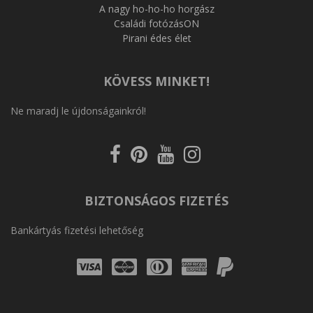
A nagy ho-ho-ho horgász
Családi fotózásON
Pirani édes élet
KÖVESS MINKET!
Ne maradj le újdonságainkról!
Kövess
Kövess
Kövess
Kövess
a
a
a
az
Facebookon
Pinterest-
Youtube-
Instagram-
en
on
on
BIZTONSÁGOS FIZETÉS
Bankártyás fizetési lehetőség
Visa
Mastercard
Diners
Amex
PayPal
Club