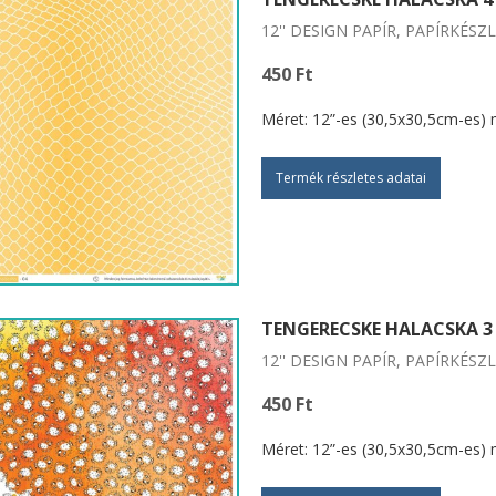
12'' DESIGN PAPÍR, PAPÍRKÉSZ
450 Ft
Méret: 12”-es (30,5x30,5cm-es) 
Termék részletes adatai
TENGERECSKE HALACSKA 3
12'' DESIGN PAPÍR, PAPÍRKÉSZ
450 Ft
Méret: 12”-es (30,5x30,5cm-es) 