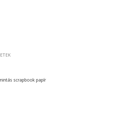
LETEK
mintás scrapbook papír