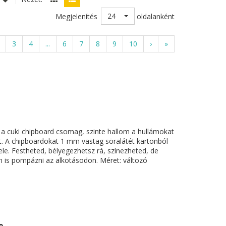
24
Megjelenítés
oldalanként
3
4
...
6
7
8
9
10
›
»
z a cuki chipboard csomag, szinte hallom a hullámokat
. A chipboardokat 1 mm vastag söralátét kartonból
ele. Festheted, bélyegezhetsz rá, színezheted, de
n is pompázni az alkotásodon. Méret: változó