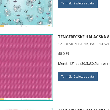
Termék részletes adatai
TENGERECSKE HALACSKA 8
12'' DESIGN PAPÍR, PAPÍRKÉSZ
450 Ft
Méret: 12”-es (30,5x30,5cm-es) 
Termék részletes adatai