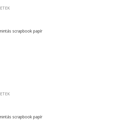
LETEK
mintás scrapbook papír
LETEK
mintás scrapbook papír