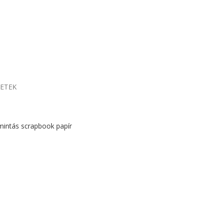
LETEK
mintás scrapbook papír