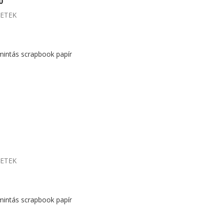
0
LETEK
mintás scrapbook papír
LETEK
mintás scrapbook papír