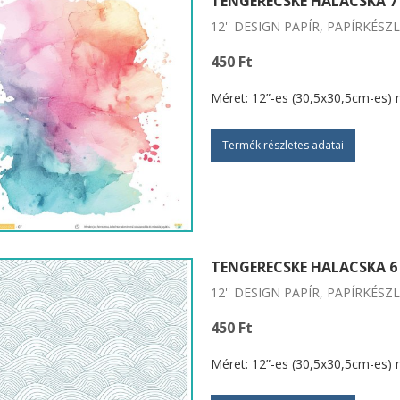
TENGERECSKE HALACSKA 7
12'' DESIGN PAPÍR, PAPÍRKÉSZ
450 Ft
Méret: 12”-es (30,5x30,5cm-es) 
Termék részletes adatai
TENGERECSKE HALACSKA 6
12'' DESIGN PAPÍR, PAPÍRKÉSZ
450 Ft
Méret: 12”-es (30,5x30,5cm-es) 