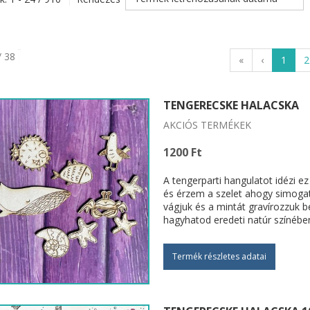
/ 38
«
‹
1
2
TENGERECSKE HALACSKA
AKCIÓS TERMÉKEK
1200 Ft
A tengerparti hangulatot idézi e
és érzem a szelet ahogy simogat
vágjuk és a mintát gravírozzuk b
hagyhatod eredeti natúr színébe
Termék részletes adatai