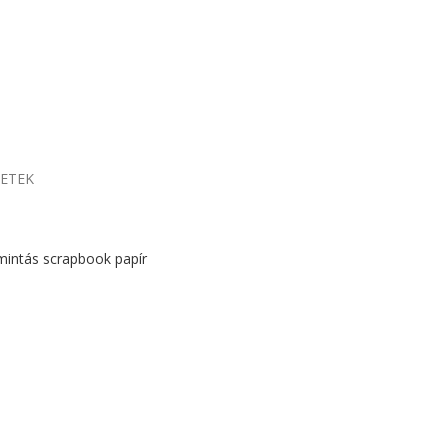
LETEK
mintás scrapbook papír