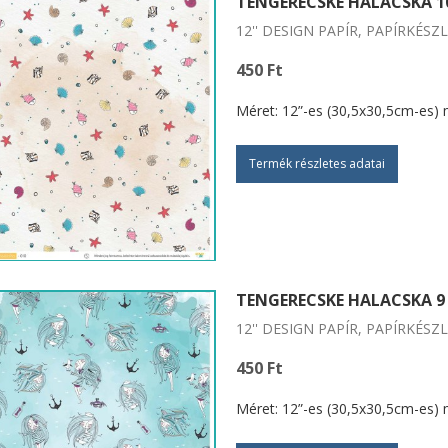
TENGERECSKE HALACSKA 1
12'' DESIGN PAPÍR, PAPÍRKÉSZ
450 Ft
Méret: 12”-es (30,5x30,5cm-es) 
Termék részletes adatai
TENGERECSKE HALACSKA 9
12'' DESIGN PAPÍR, PAPÍRKÉSZ
450 Ft
Méret: 12”-es (30,5x30,5cm-es) 