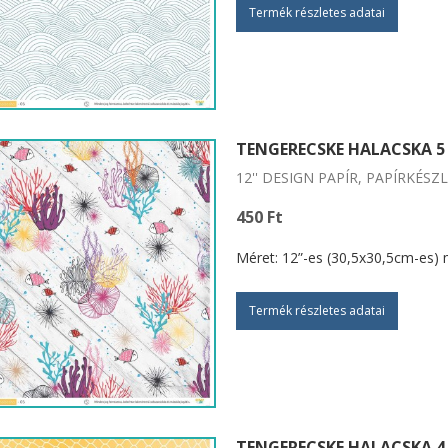
Termék részletes adatai
TENGERECSKE HALACSKA 5
12'' DESIGN PAPÍR, PAPÍRKÉSZ
450 Ft
Méret: 12”-es (30,5x30,5cm-es) 
Termék részletes adatai
TENGERECSKE HALACSKA 4