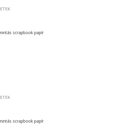
LETEK
mintás scrapbook papír
LETEK
mintás scrapbook papír