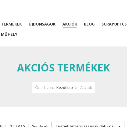
 TERMÉKEK
ÚJDONSÁGOK
AKCIÓK
BLOG
SCRAPUP! C
 MŰHELY
AKCIÓS TERMÉKEK
Ön itt van:
Kezdőlap
Akciók
Termék létrehozásának dátuma
k: 1 - 24 / 910
Rendezés