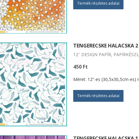
Termék részletes adatai
TENGERECSKE HALACSKA 2
12'' DESIGN PAPÍR, PAPÍRKÉSZ
450 Ft
Méret: 12”-es (30,5x30,5cm-es) 
Termék részletes adatai
TENGERECSKE HALACSKA 1