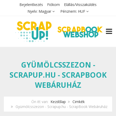
Bejelentkezés
Fiókom
Elállás/Visszaküldés
Nyelv:
Magyar
Pénznem:
HUF
TOGG
GYÜMÖLCSSZEZON -
SCRAPUP.HU - SCRAPBOOK
WEBÁRUHÁZ
Ön itt van:
Kezdőlap
Cimkék
Gyümölcsszezon - Scrapup.hu - ScrapBook Webáruház