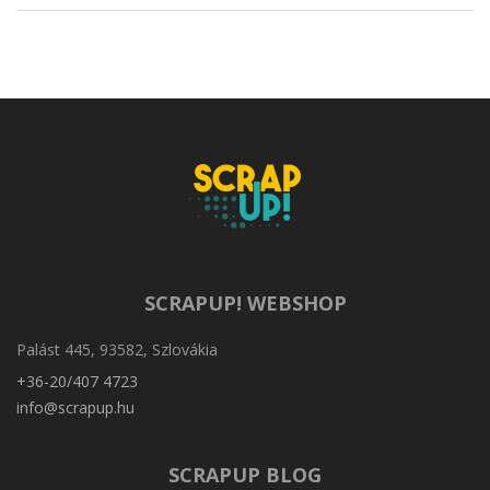
SCRAPUP! WEBSHOP
Palást 445, 93582, Szlovákia
+36-20/407 4723
info@scrapup.hu
SCRAPUP BLOG