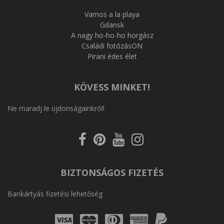
Vamos a la playa
Gdansk
A nagy ho-ho-ho horgász
Családi fotózásON
Pirani édes élet
KÖVESS MINKET!
Ne maradj le újdonságainkról!
Kövess
Kövess
Kövess
Kövess
a
a
a
az
Facebookon
Pinterest-
Youtube-
Instagram-
en
on
on
BIZTONSÁGOS FIZETÉS
Bankártyás fizetési lehetőség
Visa
Mastercard
Diners
Amex
PayPal