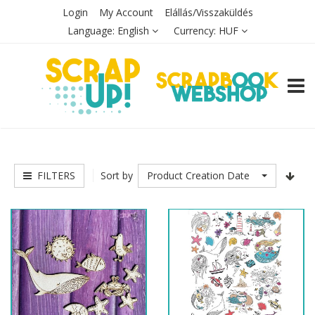
Login
My Account
Elállás/Visszaküldés
Language:
English
Currency:
HUF
TOGG
FILTERS
Product Creation Date
Sort by