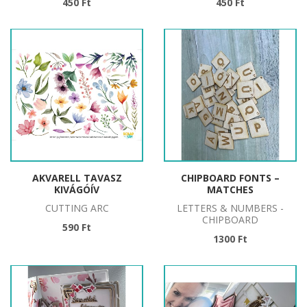
450 Ft
450 Ft
AKVARELL TAVASZ
CHIPBOARD FONTS –
KIVÁGÓÍV
MATCHES
CUTTING ARC
LETTERS & NUMBERS -
CHIPBOARD
590 Ft
1300 Ft