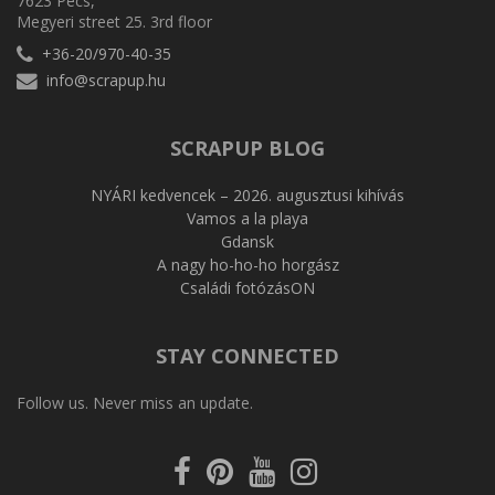
7623 Pécs,
Megyeri street 25. 3rd floor
+36-20/970-40-35
info@scrapup.hu
SCRAPUP BLOG
NYÁRI kedvencek – 2026. augusztusi kihívás
Vamos a la playa
Gdansk
A nagy ho-ho-ho horgász
Családi fotózásON
STAY CONNECTED
Follow us. Never miss an update.
Facebook
Pinterest
Youtube
Instagram