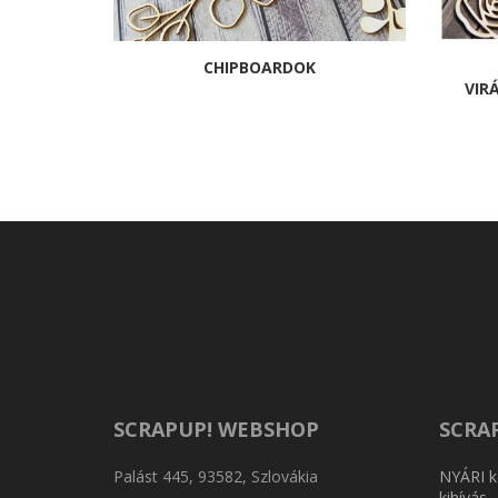
CHIPBOARDOK
VIR
SCRAPUP! WEBSHOP
SCRA
Palást 445, 93582, Szlovákia
NYÁRI k
kihívás