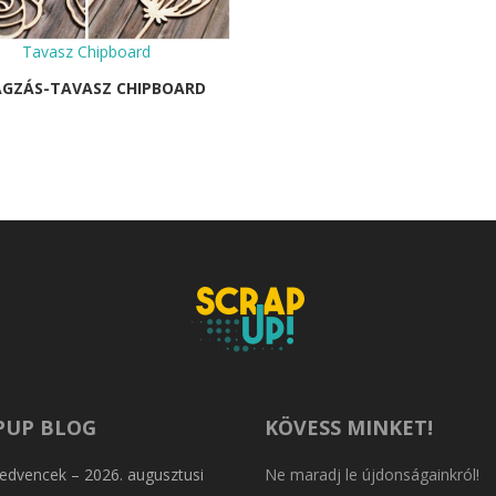
Tavasz Chipboard
ÁGZÁS-TAVASZ CHIPBOARD
PUP BLOG
KÖVESS MINKET!
edvencek – 2026. augusztusi
Ne maradj le újdonságainkról!