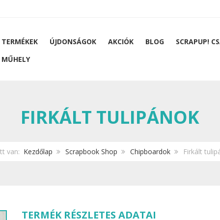
 TERMÉKEK
ÚJDONSÁGOK
AKCIÓK
BLOG
SCRAPUP! C
 MŰHELY
FIRKÁLT TULIPÁNOK
itt van:
Kezdőlap
Scrapbook Shop
Chipboardok
Firkált tuli
TERMÉK RÉSZLETES ADATAI