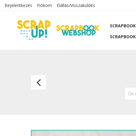
Bejelentkezés
Fiókom
Elállás/Visszaküldés
SCRAPBOOK
SCRAPBOOK
Focisták
Ön 