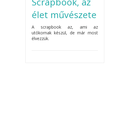
Scrapbook, az
élet művészete
A scrapbook az, ami az
utókornak készül, de már most
élvezzük.