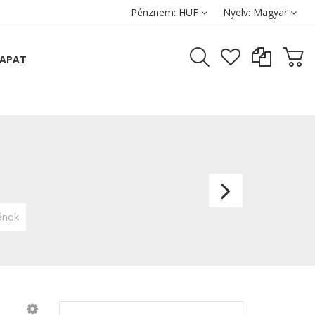
Pénznem:
HUF
Nyelv:
Magyar
SAPAT
Félkör
pánok