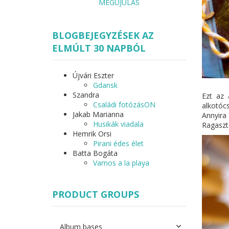
MEGÚJULÁS
BLOGBEJEGYZÉSEK AZ
ELMÚLT 30 NAPBÓL
Újvári Eszter
Gdansk
Szandra
Ezt az 
Családi fotózásON
alkotó
Jakab Marianna
Annyira
Husikák viadala
Ragaszto
Hemrik Orsi
Pirani édes élet
Batta Bogáta
Vamos a la playa
PRODUCT GROUPS
Album bases