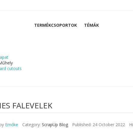
TERMÉKCSOPORTOK
TÉMÁK
apat
Műhely
ard cutouts
NES FALEVELEK
 by
Emőke
Category:
ScrapUp Blog
Published: 24 October 2022
Hi