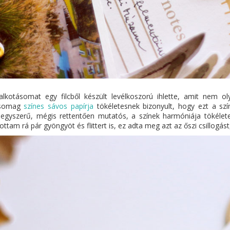
alkotásomat egy filcből készült levélkoszorú ihlette, amit nem o
csomag
színes sávos papírja
tökéletesnek bizonyult, hogy ezt a szí
 egyszerű, mégis rettentően mutatós, a színek harmóniája tökéle
ttam rá pár gyöngyöt és flittert is, ez adta meg azt az őszi csillogást