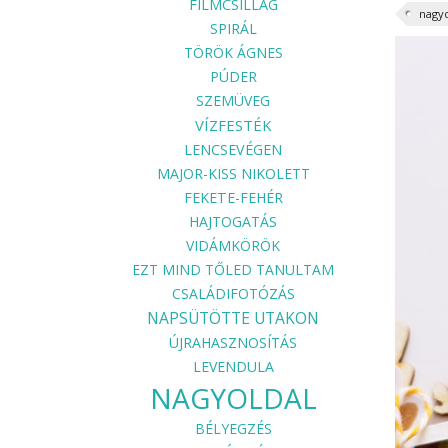
FILMCSILLAG
nagyo
SPIRÁL
TÖRÖK ÁGNES
PÚDER
SZEMÜVEG
VÍZFESTÉK
LENCSEVÉGEN
MAJOR-KISS NIKOLETT
FEKETE-FEHÉR
HAJTOGATÁS
VIDÁMKÖRÖK
EZT MIND TŐLED TANULTAM
CSALÁDIFOTÓZÁS
NAPSÜTÖTTE UTAKON
ÚJRAHASZNOSÍTÁS
LEVENDULA
NAGYOLDAL
BÉLYEGZÉS