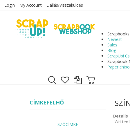
Login
My Account
Elállás/Visszaküldés
Scrapbooks
Newest
Sales
Blog
ScrapUp! Cs
Scrapbook 
Paper chipo
SZÍ
CÍMKEFELHŐ
Details
Written
SZÓCÍMKE