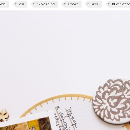
ldal
ősz
12"-es oldal
Emőke
kisfiú
Itt van az ő