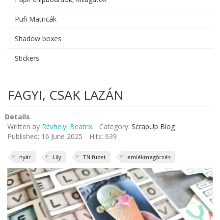
Pufi Matricák
Shadow boxes
Stickers
FAGYI, CSAK LAZÁN
Details
Written by
Révhelyi Beatrix
Category:
ScrapUp Blog
Published: 16 June 2025
Hits: 639
nyár
Lily
TN füzet
emlékmegőrzés