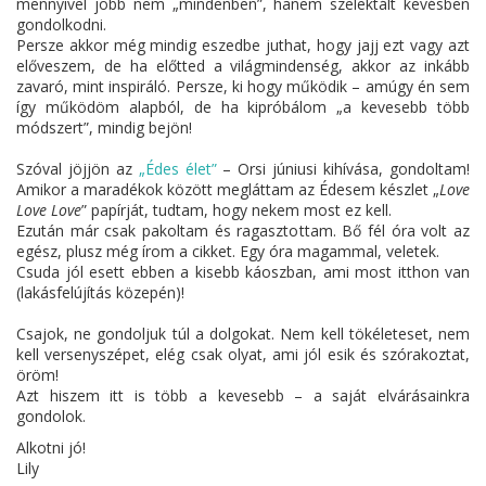
mennyivel jobb nem „mindenben”, hanem szelektált kevésben
gondolkodni.
Persze akkor még mindig eszedbe juthat, hogy jajj ezt vagy azt
előveszem, de ha előtted a világmindenség, akkor az inkább
zavaró, mint inspiráló. Persze, ki hogy működik – amúgy én sem
így működöm alapból, de ha kipróbálom „a kevesebb több
módszert”, mindig bejön!
Szóval jöjjön az
„Édes élet”
– Orsi júniusi kihívása, gondoltam!
Amikor a maradékok között megláttam az Édesem készlet „
Love
Love Love
” papírját, tudtam, hogy nekem most ez kell.
Ezután már csak pakoltam és ragasztottam. Bő fél óra volt az
egész, plusz még írom a cikket. Egy óra magammal, veletek.
Csuda jól esett ebben a kisebb káoszban, ami most itthon van
(lakásfelújítás közepén)!
Csajok, ne gondoljuk túl a dolgokat. Nem kell tökéleteset, nem
kell versenyszépet, elég csak olyat, ami jól esik és szórakoztat,
öröm!
Azt hiszem itt is több a kevesebb – a saját elvárásainkra
gondolok.
Alkotni jó!
Lily