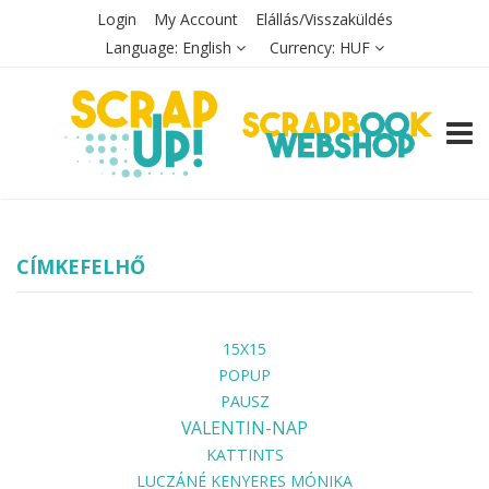
Login
My Account
Elállás/Visszaküldés
Language:
English
Currency:
HUF
TOGG
CÍMKEFELHŐ
15X15
POPUP
PAUSZ
VALENTIN-NAP
KATTINTS
LUCZÁNÉ KENYERES MÓNIKA