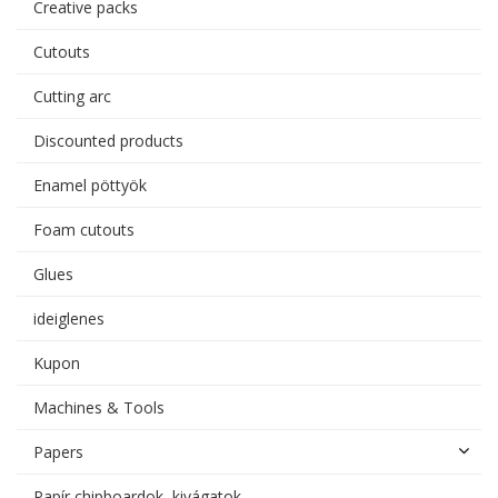
Creative packs
Cutouts
Cutting arc
Discounted products
Enamel pöttyök
Foam cutouts
Glues
ideiglenes
Kupon
Machines & Tools
Papers
Papír chipboardok, kivágatok