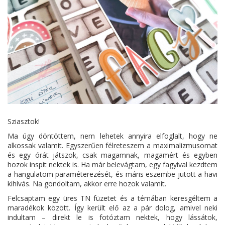
Sziasztok!
Ma úgy döntöttem, nem lehetek annyira elfoglalt, hogy ne
alkossak valamit. Egyszerűen félreteszem a maximalizmusomat
és egy órát játszok, csak magamnak, magamért és egyben
hozok inspit nektek is. Ha már belevágtam, egy fagyival kezdtem
a hangulatom paraméterezését, és máris eszembe jutott a havi
kihívás. Na gondoltam, akkor erre hozok valamit.
Felcsaptam egy üres TN füzetet és a témában keresgéltem a
maradékok között. Így került elő az a pár dolog, amivel neki
indultam – direkt le is fotóztam nektek, hogy lássátok,