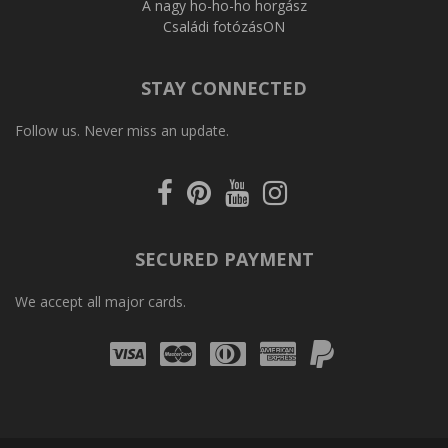
A nagy ho-ho-ho horgász
Családi fotózásON
STAY CONNECTED
Follow us. Never miss an update.
Facebook
Pinterest
Youtube
Instagram
SECURED PAYMENT
We accept all major cards.
Visa
Mastercard
Diners
Amex
PayPal
Club