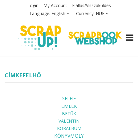
Login
My Account
Elállás/Visszaküldés
Language:
English
Currency:
HUF
TOGG
CÍMKEFELHŐ
SELFIE
EMLÉK
BETŰK
VALENTIN
KÖRALBUM
KÖNYVMOLY