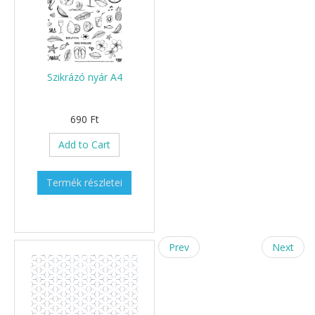
Szikrázó nyár A4
690 Ft
Add to Cart
Termék részletei
Prev
Next