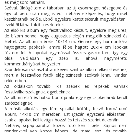
és még sorolhatnám.
Szóval, üldögéltem a táborban az új csonmagot nézegetve és
úgy öt perc után meg is volt néhány elképzelés, hogy miket
készíthetnék belőle. Ebből egyelőre kettőt sikerült megvalósítani,
ezekből láthattok itt részleteket.
Az első kis album egy fesztiválhoz készült, egyelőre még üres,
de bízom benne, hogy augusztus elején megtelik színekkel és
élettel. Az album mérete 10x14 cm. Gerince egy harmonikára
hajtogatott papírcsík, amire félbe hajtott 20x14 cm lapokat
fűztem fel. A lapokat egymással összeragasztottam, így egy
oldal valójában egy zseb is, ahová nagyméretű
kommentkártyákat helyzetem.
Szándékosan választottam kevés színt az album elkészítéséhez,
mert a fesztiválos fotók elég színesek szoktak lenni. Minden
tekintetben.
Az oldalakon további kis zsebek és rejtekek vannak
fesztiválkarszalagnak, egyebeknek.
Az album első és hátsó borítója alá egy-egy csipkedarab került
zárószalagnak.
A másik alkotás egy fém spirállal kötött, fekvő formátumú
album, 14x10 cm méretben. Ezt igazán egyszerű elkészíteni,
csak a lapokat kell levágni hozzá és tetszés szerint dekorálni.
Néhány, scpap-baráttal közös fotó került bele. Sajnos nem
mindenkivel van közös képem, de majd lesz, és további