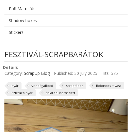
Pufi Matricák
Shadow boxes
Stickers
FESZTIVÁL-SCRAPBARÁTOK
Details
Category:
ScrapUp Blog
Published: 30 July 2025
Hits: 575
nyár
vendégalkotó
scraptábor
Bolondos tavasz
Szikrázó nyár
Balatoni Bernadett