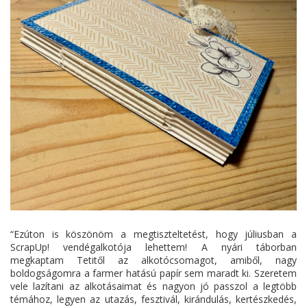
“Ezúton is köszönöm a megtiszteltetést, hogy júliusban a
ScrapUp! vendégalkotója lehettem! A nyári táborban
megkaptam Tetitől az alkotócsomagot, amiből, nagy
boldogságomra a farmer hatású papír sem maradt ki. Szeretem
vele lazítani az alkotásaimat és nagyon jó passzol a legtöbb
témához, legyen az utazás, fesztivál, kirándulás, kertészkedés,