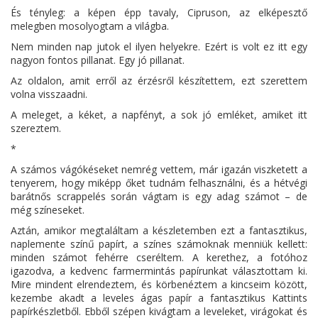
És tényleg: a képen épp tavaly, Cipruson, az elképesztő
melegben mosolyogtam a világba.
Nem minden nap jutok el ilyen helyekre. Ezért is volt ez itt egy
nagyon fontos pillanat. Egy jó pillanat.
Az oldalon, amit erről az érzésről készítettem, ezt szerettem
volna visszaadni.
A meleget, a kéket, a napfényt, a sok jó emléket, amiket itt
szereztem.
*
A számos vágókéseket nemrég vettem, már igazán viszketett a
tenyerem, hogy miképp őket tudnám felhasználni, és a hétvégi
barátnős scrappelés során vágtam is egy adag számot – de
még színeseket.
Aztán, amikor megtaláltam a készletemben ezt a fantasztikus,
naplemente színű papírt, a színes számoknak menniük kellett:
minden számot fehérre cseréltem. A kerethez, a fotóhoz
igazodva, a kedvenc farmermintás papírunkat választottam ki.
Mire mindent elrendeztem, és körbenéztem a kincseim között,
kezembe akadt a leveles ágas papír a fantasztikus Kattints
papírkészletből. Ebből szépen kivágtam a leveleket, virágokat és