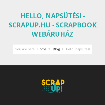
HELLO, NAPSÜTÉS! -
SCRAPUP.HU - SCRAPBOOK
WEBÁRUHÁZ
You are here:
Home
Blog
Hello, napsütés!