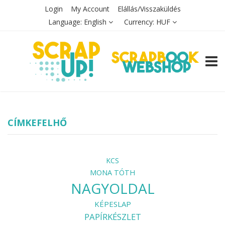
Login
My Account
Elállás/Visszaküldés
Language:
English
Currency:
HUF
TOGG
CÍMKEFELHŐ
KCS
MONA TÓTH
NAGYOLDAL
KÉPESLAP
PAPÍRKÉSZLET