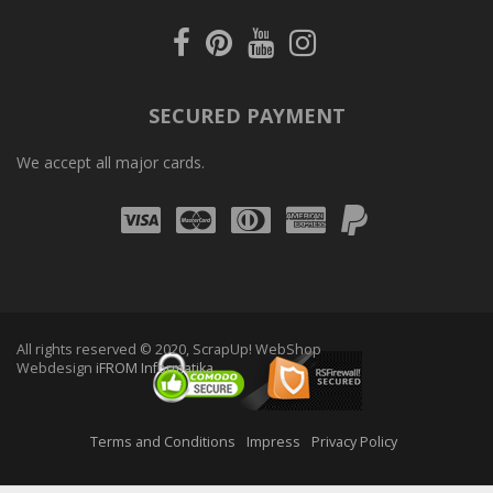
Facebook
Pinterest
Youtube
Instagram
SECURED PAYMENT
We accept all major cards.
Visa
Mastercard
Diners
Amex
PayPal
Club
All rights reserved © 2020, ScrapUp! WebShop
Webdesign
iFROM Informatika
Terms and Conditions
Impress
Privacy Policy