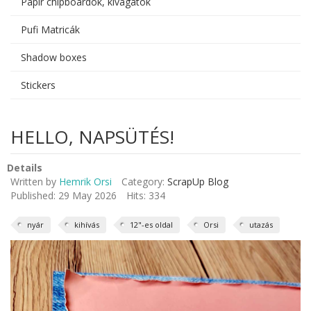
Papír chipboardok, kivágatok
Pufi Matricák
Shadow boxes
Stickers
HELLO, NAPSÜTÉS!
Details
Written by
Hemrik Orsi
Category:
ScrapUp Blog
Published: 29 May 2026
Hits: 334
nyár
kihívás
12"-es oldal
Orsi
utazás