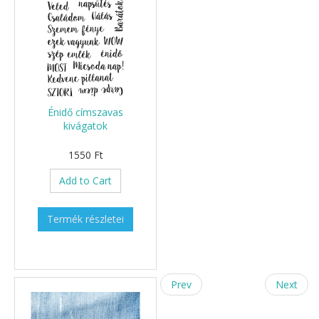
Énidő címszavas
kivágatok
1550 Ft
Add to Cart
Termék részletei
Prev
Next