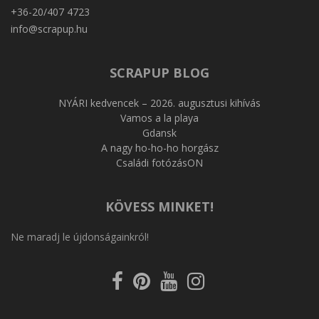
+36-20/407 4723
info@scrapup.hu
SCRAPUP BLOG
NYÁRI kedvencek – 2026. augusztusi kihívás
Vamos a la playa
Gdansk
A nagy ho-ho-ho horgász
Családi fotózásON
KÖVESS MINKET!
Ne maradj le újdonságainkról!
Kövess
Kövess
Kövess
Kövess
a
a
a
az
Facebookon
Pinterest-
Youtube-
Instagram-
en
on
on