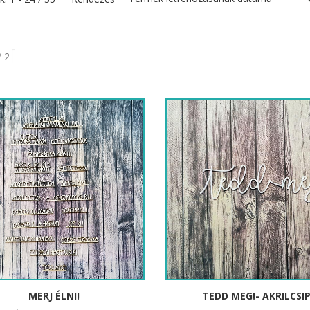
/ 2
MERJ ÉLNI!
TEDD MEG!- AKRILCSI