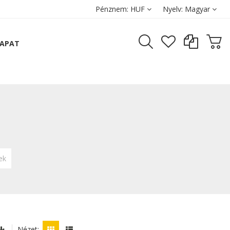
Pénznem:
HUF
Nyelv:
Magyar
SAPAT
ek
Nézet: