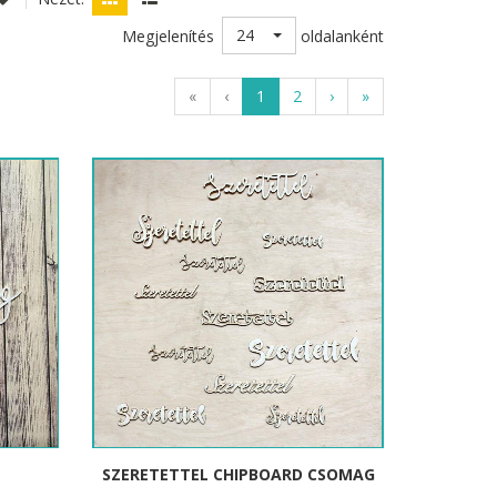
24
Megjelenítés
oldalanként
«
‹
1
2
›
»
P
SZERETETTEL CHIPBOARD CSOMAG