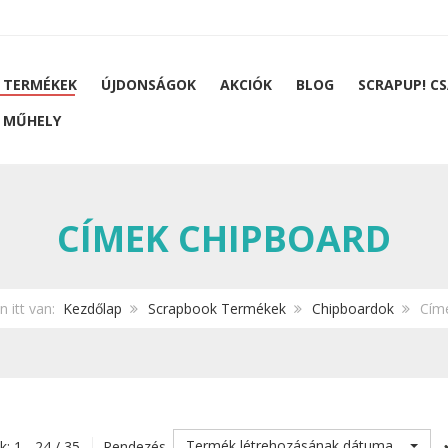
 TERMÉKEK
ÚJDONSÁGOK
AKCIÓK
BLOG
SCRAPUP! C
 MŰHELY
CÍMEK CHIPBOARD
n itt van:
Kezdőlap
Scrapbook Termékek
Chipboardok
Cím
Termék létrehozásának dátuma
k: 1 - 24 / 35
Rendezés