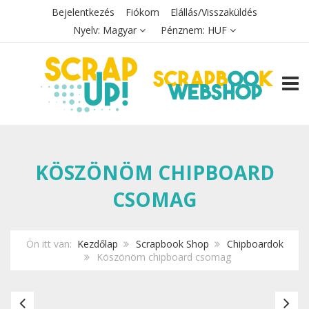
Bejelentkezés
Fiókom
Elállás/Visszaküldés
Nyelv:
Magyar
Pénznem:
HUF
TOGG
KÖSZÖNÖM CHIPBOARD
CSOMAG
Ön itt van:
Kezdőlap
Scrapbook Shop
Chipboardok
Köszönöm chipboard csomag
Köszönöm,
Kö