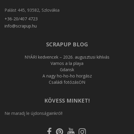
Palást 445, 93582, Szlovákia
+36-20/407 4723
info@scrapup.hu
SCRAPUP BLOG
NYÁRI kedvencek – 2026. augusztusi kihívás
Vamos a la playa
Gdansk
A nagy ho-ho-ho horgász
Családi fotózásON
KÖVESS MINKET!
Ne maradj le újdonságainkról!
Kövess
Kövess
Kövess
Kövess