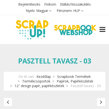
Bejelentkezés
Fiókom
Elállás/Visszaküldés
Nyelv:
Magyar
Pénznem:
HUF
TOGG
PASZTELL TAVASZ - 03
Ön itt van:
Kezdőlap
Scrapbook Termékek
Termékcsoportok
Papírok, Papírkészletek
12'' design papír, papírkészletek
Pasztell tavasz - 03
Pasztell
Pa
tavasz
ta