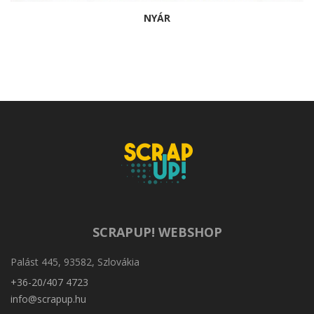
NYÁR
SCRAPUP! WEBSHOP
Palást 445, 93582, Szlovákia
+36-20/407 4723
info@scrapup.hu