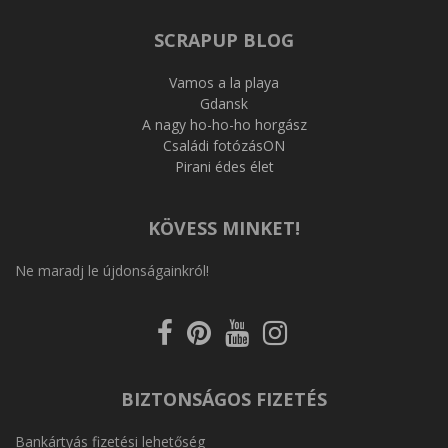
SCRAPUP BLOG
Vamos a la playa
Gdansk
A nagy ho-ho-ho horgász
Családi fotózásON
Pirani édes élet
KÖVESS MINKET!
Ne maradj le újdonságainkról!
Kövess
Kövess
Kövess
Kövess
a
a
a
az
Facebookon
Pinterest-
Youtube-
Instagram-
en
on
on
BIZTONSÁGOS FIZETÉS
Bankártyás fizetési lehetőség