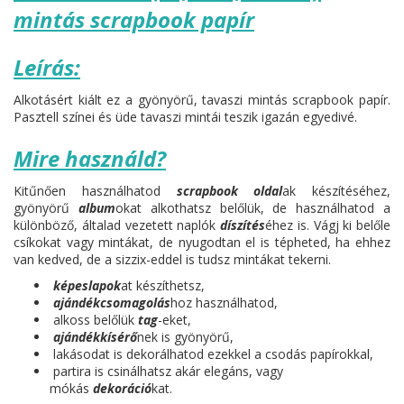
mintás scrapbook papír
Leírás:
Alkotásért kiált ez a gyönyörű, tavaszi mintás scrapbook papír.
Pasztell színei és üde tavaszi mintái teszik igazán egyedivé.
Mire használd?
Kitűnően használhatod
scrapbook oldal
ak készítéséhez,
gyönyörű
album
okat alkothatsz belőlük, de használhatod a
különböző, általad vezetett naplók
díszítés
éhez is. Vágj ki belőle
csíkokat vagy mintákat, de nyugodtan el is tépheted, ha ehhez
van kedved, de a sizzix-eddel is tudsz mintákat tekerni.
képeslapok
at készíthetsz,
ajándékcsomagolás
hoz használhatod,
alkoss belőlük
tag
-eket,
ajándékkísérő
nek is gyönyörű,
lakásodat is dekorálhatod ezekkel a csodás papírokkal,
partira is csinálhatsz akár elegáns, vagy
mókás
dekoráció
kat.