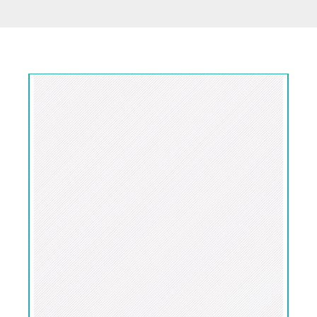
-
-
04
02