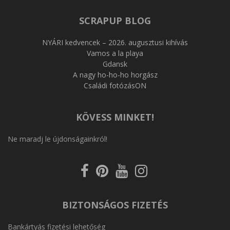
SCRAPUP BLOG
NYÁRI kedvencek – 2026. augusztusi kihívás
Vamos a la playa
Gdansk
A nagy ho-ho-ho horgász
Családi fotózásON
KÖVESS MINKET!
Ne maradj le újdonságainkról!
Kövess
Kövess
Kövess
Kövess
a
a
a
az
Facebookon
Pinterest-
Youtube-
Instagram-
en
on
on
BIZTONSÁGOS FIZETÉS
Bankártyás fizetési lehetőség