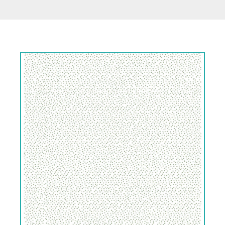
-
-
10
08