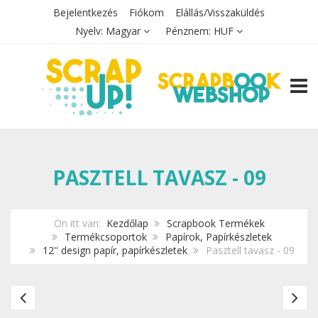
Bejelentkezés
Fiókom
Elállás/Visszaküldés
Nyelv:
Magyar
Pénznem:
HUF
TOGG
PASZTELL TAVASZ - 09
Ön itt van:
Kezdőlap
Scrapbook Termékek
Termékcsoportok
Papírok, Papírkészletek
12'' design papír, papírkészletek
Pasztell tavasz - 09
Pasztell
Pa
tavasz
ta