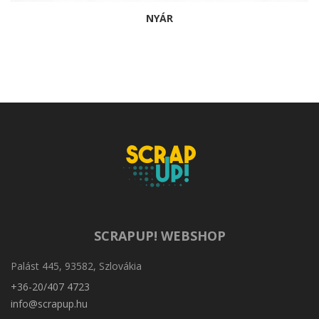
NYÁR
SCRAPUP! WEBSHOP
Palást 445, 93582, Szlovákia
+36-20/407 4723
info@scrapup.hu