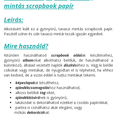
mintás scrapbook papír
Leírás:
Alkotásért kiált ez a gyönyörű, tavaszi mintás scrapbook papír.
Pasztell színei és üde tavaszi mintái teszik igazán egyedivé.
Mire használd?
Kitűnően használhatod
scrapbook oldal
ak készítéséhez,
gyönyörű
album
okat alkothatsz belőlük, de használhatod a
különböző, általad vezetett naplók
díszítés
éhez is. Vágj ki belőle
csíkokat vagy mintákat, de nyugodtan el is tépheted, ha ehhez
van kedved, de a sizzix-eddel is tudsz mintákat tekerni.
képeslapok
at készíthetsz,
ajándékcsomagolás
hoz használhatod,
alkoss belőlük
tag
-eket,
ajándékkísérő
nek is gyönyörű,
lakásodat is dekorálhatod ezekkel a csodás papírokkal,
partira is csinálhatsz akár elegáns, vagy
mókás
dekoráció
kat.