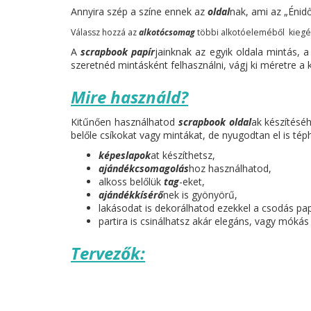
Annyira szép a színe ennek az
oldal
nak, ami az „Énidő
Válassz hozzá az
alkotócsomag
többi alkotóeleméből kiegés
A
scrapbook papír
jainknak az egyik oldala mintás, 
szeretnéd mintásként felhasználni, vágj ki méretre a
Mire használd?
Kitűnően használhatod
scrapbook oldal
ak készítésé
belőle csíkokat vagy mintákat, de nyugodtan el is tép
képeslapok
at készíthetsz,
ajándékcsomagolás
hoz használhatod,
alkoss belőlük
tag
-eket,
ajándékkísérő
nek is gyönyörű,
lakásodat is dekorálhatod ezekkel a csodás pap
partira is csinálhatsz akár elegáns, vagy móká
Tervezők: