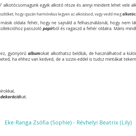
” alkotócsomagunk egyik alkotó része és annyi mindent lehet vele alko
zítőket, hogy igazán harmónikus legyen az alkotásod, vagy vedd meg
alkotó
a másik oldala fehér, hogy ne sajnáld a felhasználásnál, hogy nem lá
 kollekcióhoz passzoló
papír
ból és ragaszd a fehér oldalra. Máris mindk
hez, gyönyörű
album
okat alkothatsz belőlük, de használhatod a külö
heted, ha ehhez van kedved, de a sizzix-eddel is tudsz mintákat teker
írokkal,
s
dekoráció
kat.
Eke-Ranga Zsófia (Sophie)
-
Révhelyi Beatrix (Lily)