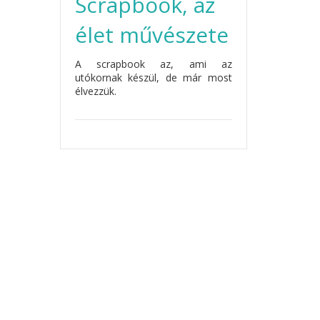
Scrapbook, az
élet művészete
A scrapbook az, ami az
utókornak készül, de már most
élvezzük.