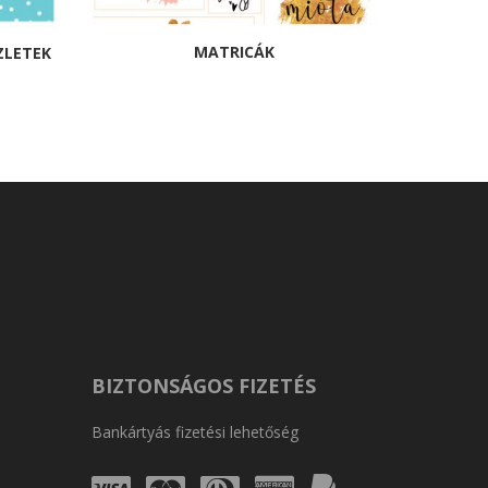
MATRICÁK
SZLETEK
BIZTONSÁGOS FIZETÉS
Bankártyás fizetési lehetőség
Visa
Mastercard
Diners
Amex
PayPal