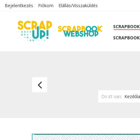
Bejelentkezés
Fiókom
Elállás/Visszaküldés
SCRAPBOOK
SCRAPBOOK
Énidő-06
Ön itt van:
Kezdől