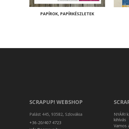
PAPÍROK, PAPÍRKÉSZLETEK
SCRAPUP! WEBSHOP
SCRA
Palást 445, 93582, Szlovákia
NYÁRI k
kihívás
+36-20/407 4723
Vamos a