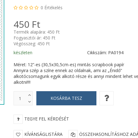
0
Értékelés
450 Ft
Termék alapára:
450 Ft
Fogyasztói ár:
450 Ft
Végösszeg:
450 Ft
készleten
Cikkszám: PA0194
Méret: 12”-es (30,5x30,5cm-es) mintás scrapbook papír
Annyira szép a színe ennek az oldalnak, ami az „Énidő”
alkotócsomagunk egyik alkotó része és annyi mindent lehet ve
alkotni!!!!
TEGYE FEL KÉRDÉSÉT
KÍVÁNSÁGLISTÁRA
ÖSSZEHASONLÍTÁSHOZ AD