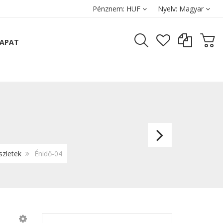
Pénznem:
HUF
Nyelv:
Magyar
SAPAT
Énidő
szletek
Énidő-04