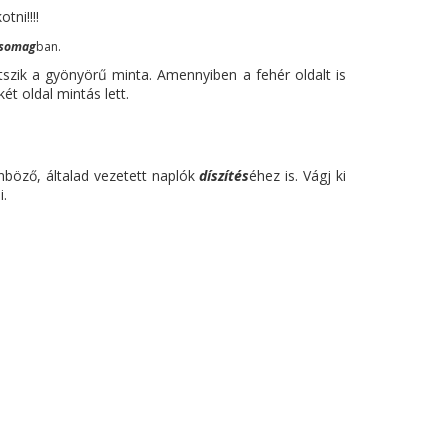
tni!!!!
csomag
ban.
tszik a gyönyörű minta. Amennyiben a fehér oldalt is
ét oldal mintás lett.
nböző, általad vezetett naplók
díszítés
éhez is. Vágj ki
ni.