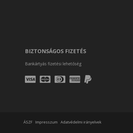
BIZTONSÁGOS FIZETÉS
Bankártyás fizetési lehetőség
Visa
Mastercard
Diners
Amex
PayPal
Club
ÁSZF
Impresszum
Adatvédelmi irányelvek