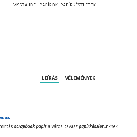
VISSZA IDE:
PAPÍROK, PAPÍRKÉSZLETEK
LEÍRÁS
VÉLEMÉNYEK
eírás:
 mintás
scrapbook papír
a Városi tavasz
papírkészlet
ünknek.