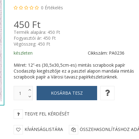
0
Értékelés
450 Ft
Termék alapára:
450 Ft
Fogyasztói ár:
450 Ft
Végösszeg:
450 Ft
készleten
Cikkszám: PA0236
Méret: 12”-es (30,5x30,5cm-es) mintás scrapbook papír
Csodaszép kiegészítője ez a pasztel alapon mandala mintás
scrapbook papír a Városi tavasz papírkészletünknek.
TEGYE FEL KÉRDÉSÉT
KÍVÁNSÁGLISTÁRA
ÖSSZEHASONLÍTÁSHOZ AD