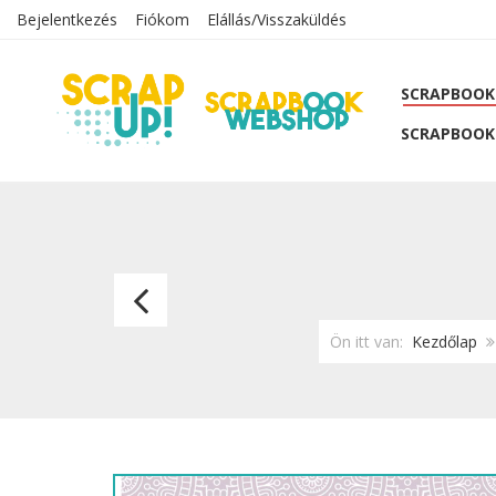
Bejelentkezés
Fiókom
Elállás/Visszaküldés
SCRAPBOOK
SCRAPBOOK
Városi
tavasz-
Ön itt van:
Kezdőlap
09