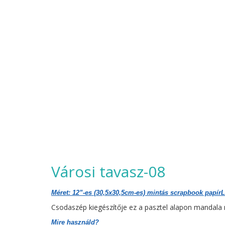
Városi tavasz-08
Méret: 12”-es (30,5x30,5cm-es) mintás scrapbook papír
L
Csodaszép kiegészítője ez a pasztel alapon mandala
Mire használd?