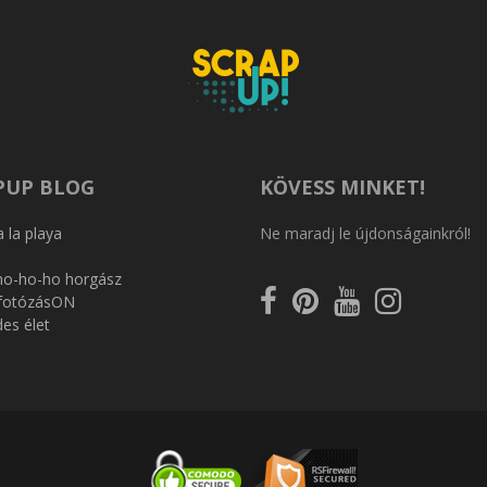
PUP BLOG
KÖVESS MINKET!
 la playa
Ne maradj le újdonságainkról!
ho-ho-ho horgász
Kövess
Kövess
Kövess
Kövess
 fotózásON
a
a
a
az
des élet
Facebookon
Pinterest-
Youtube-
Instagram-
en
on
on