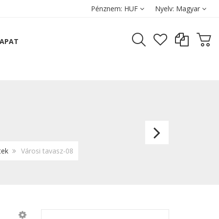
Pénznem:
HUF
Nyelv:
Magyar
SAPAT
Városi
tavasz
tek
Városi tavasz-08
07