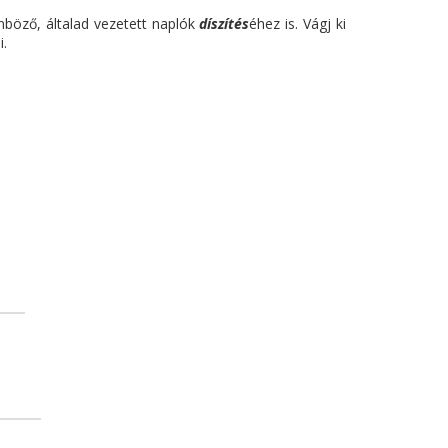
nböző, általad vezetett naplók
díszítés
éhez is. Vágj ki
ni.