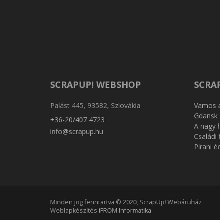
SCRAPUP! WEBSHOP
SCRA
Palást 445, 93582, Szlovákia
Vamos a
Gdansk
+36-20/407 4723
A nagy 
info@scrapup.hu
Családi
Pirani é
Minden jog fenntartva © 2020, ScrapUp! Webáruház
Weblapkészítés
iFROM Informatika