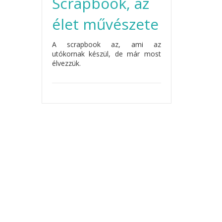
Scrapbook, az
élet művészete
A scrapbook az, ami az
utókornak készül, de már most
élvezzük.