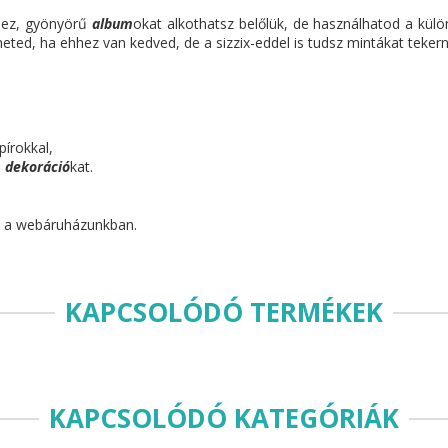
hez, gyönyörű
album
okat alkothatsz belőlük, de használhatod a külö
heted, ha ehhez van kedved, de a sizzix-eddel is tudsz mintákat teker
írokkal,
s
dekoráció
kat.
sz a webáruházunkban.
KAPCSOLÓDÓ TERMÉKEK
KAPCSOLÓDÓ KATEGÓRIÁK