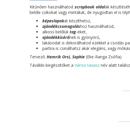
Kitűnően használhatod
scrapbook oldal
ak készítésé
belőle csíkokat vagy mintákat, de nyugodtan el is tép
képeslapok
at készíthetsz,
ajándékcsomagolás
hoz használhatod,
alkoss belőlük
tag
-eket,
ajándékkísérő
nek is gyönyörű,
lakásodat is dekorálhatod ezekkel a csodás pap
partira is csinálhatsz akár elegáns, vagy móká
Tervező:
Hemrik Orsi, Sophie
(Eke-Ranga Zsófia)
Távábbi kiegészítőket a
Városi tavasz
név alatt talál