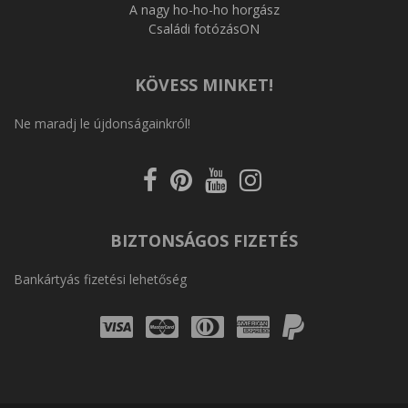
A nagy ho-ho-ho horgász
Családi fotózásON
KÖVESS MINKET!
Ne maradj le újdonságainkról!
Kövess
Kövess
Kövess
Kövess
a
a
a
az
Facebookon
Pinterest-
Youtube-
Instagram-
en
on
on
BIZTONSÁGOS FIZETÉS
Bankártyás fizetési lehetőség
Visa
Mastercard
Diners
Amex
PayPal
Club