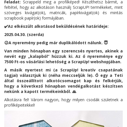
Feladat:
Scrappeld meg a profilképed! Készíthetsz bármit, a
feltétel, hogy az alkotáson használj ScrapUP! termékeket, mint
szöveges kivágat(ok), matricák, papírkivágat(ok) és mintás
scrapbook papír(ok) formájában.
✔️Az elkészült alkotásod beküldésének határideje:
2025.04.30. (szerda)
😉A nyeremény pedig már duplikálódott nálunk.
😇
Van minden hónapban egy szerencsés nyertes, akinek a
nevét egy „kalapból” húzzuk ki. Az ő nyereménye egy
7500 Ft-os vásárlási lehetőség a ScrapUp! webshopjában.
A másik nyertest mi (a ScrapUp! kreatív csapatának
tagjai) választjuk ki (néha meccseljük le). Ő egy a Teti
által összeállított alkotócsomagot kap és felkérjük,
hogy a következő hónapban vendégalkotást készítsen
nekünk a kapott termékeinkből.
🙏
Alkotásra fel! Várom nagyon, hogy milyen csodák születnek a
profilképeitekkel!