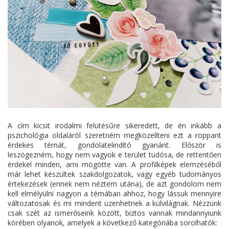
A cím kicsit irodalmi felütésűre sikeredett, de én inkább a
pszichológia oldaláról szeretném megközelíteni ezt a roppant
érdekes témát, gondolatelindító gyanánt. Először is
leszögezném, hogy nem vagyok e terület tudósa, de rettentően
érdekel minden, ami mögötte van. A profilképek elemzéséből
már lehet készültek szakdolgozatok, vagy egyéb tudományos
értekezések (ennek nem néztem utána), de azt gondolom nem
kell elmélyülni nagyon a témában ahhoz, hogy lássuk mennyire
változatosak és mi mindent üzenhetnek a külvilágnak. Nézzünk
csak szét az ismerőseink között, biztos vannak mindannyiunk
körében olyanok, amelyek a következő kategóriába sorolhatók: