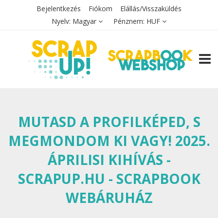
Bejelentkezés
Fiókom
Elállás/Visszaküldés
Nyelv:
Magyar
Pénznem:
HUF
TOGG
MUTASD A PROFILKÉPED, S
MEGMONDOM KI VAGY! 2025.
ÁPRILISI KIHÍVÁS -
SCRAPUP.HU - SCRAPBOOK
WEBÁRUHÁZ