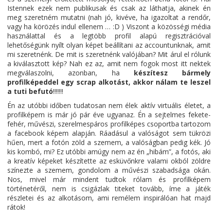
Istennek ezek nem publikusak és csak az láthatja, akinek én
meg szeretném mutatni (nah jó, kivéve, ha igazoltat a rendőr,
vagy ha körözés indul ellenem … :D ) Viszont a közösségi média
használattal és a legtöbb profil alapú regisztrációval
lehetőségünk nyílt olyan képet beállítani az accountunknak, amit
mi szeretnénk. De mit is szeretnénk valójában? Mit árul el rólunk
a kiválasztott kép? Nah ez az, amit nem fogok most itt nektek
megválaszolni, azonban, ha
készítesz bármely
profilképeddel egy scrap alkotást, akkor nálam te leszel
a tuti befutó
!!!!!!!
Én az utóbbi időben tudatosan nem élek aktív virtuális életet, a
profilképem is már jó pár éve ugyanaz. Én a sejtelmes fekete-
fehér, művészi, szerelmespáros profilképes csoportba tartozom
a facebook képem alapján. Ráadásul a valóságot sem tükrözi
hűen, mert a fotón zöld a szemem, a valóságban pedig kék. Jó
kis kombó, mi? Ez utóbbi amúgy nem az én „hibám”, a fotós, aki
a kreatív képeket készítette az esküvőnkre valami okból zöldre
színezte a szemem, gondolom a művészi szabadsága okán.
Nos, mivel már mindent tudtok rólam és profilképem
történetéről, nem is csigázlak titeket tovább, íme a játék
részletei és az alkotásom, ami remélem inspirálóan hat majd
rátok!