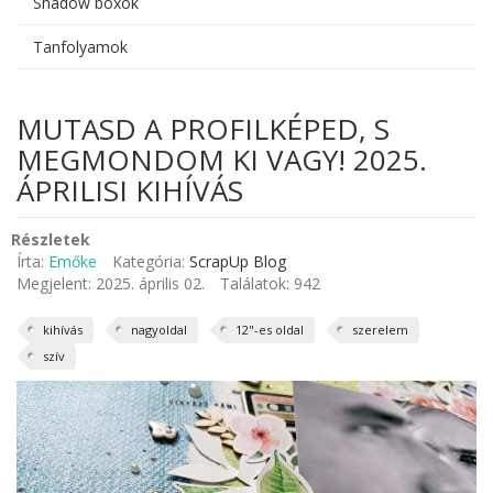
Shadow boxok
Tanfolyamok
MUTASD A PROFILKÉPED, S
MEGMONDOM KI VAGY! 2025.
ÁPRILISI KIHÍVÁS
Részletek
Írta:
Emőke
Kategória:
ScrapUp Blog
Megjelent: 2025. április 02.
Találatok: 942
kihívás
nagyoldal
12"-es oldal
szerelem
szív