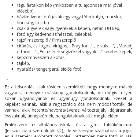
régi, fiatalkori kép (miközben a tulajdonosa már jóval
idősebb),
házikedvenc fotó (csak egy vagy több kutya, macska,
hörcsög, ló stb.)
csak a gyerek vagy gyerekek a képen, netán UH kép,
fotó egy kedvenc színésszel, celebbel,
rajzfilmszereplő / filmszereplő
cirádás, csillogós, virágos, „Pray for…” „Je suis …”, „Maradj
otthon …” „Én az érettségizőkkel vagyok …” keretes képek,
képzőművészeti alkotás,
tájkép,
nyaralós/ tengerparti/ síelős fotó
…
Ez a felsorolás csak röviden szemlélteti, hogy mennyire mások
vagyunk, mennyire másképp gondolkodunk, de mégis milyen
sokan ugyanolyanok és ugyanúgy gondolkodnak. Ezeket a
képeket vannak, akik a regisztráció óta nem módosították, de
vannak, akik hetente/havonta/évente változtatják, időjárásnak,
évszaknak, ünnepkörnek, hangulatuknak stb. megfelelően.
Emlékszem az általános iskolai és a gimis tablóképeimre
(Jesszus az a szemöldök! ☹), de versenybe szállhatnak a jogsi
és a személyi erőltetett mosolyú, rettentően béna fotói is. Hál