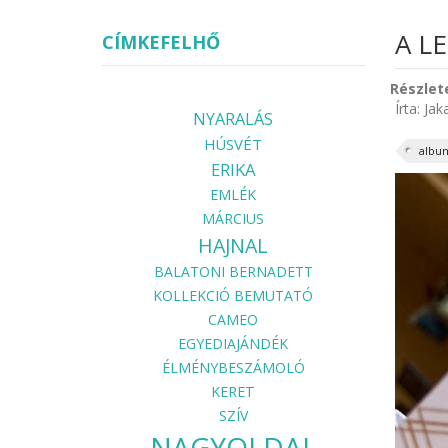
A L
CÍMKEFELHŐ
Részlet
Írta:
Jak
NYARALÁS
HÚSVÉT
albu
ERIKA
EMLÉK
MÁRCIUS
HAJNAL
BALATONI BERNADETT
KOLLEKCIÓ BEMUTATÓ
CAMEO
EGYEDIAJÁNDÉK
ÉLMÉNYBESZÁMOLÓ
KERET
SZÍV
NAGYOLDAL