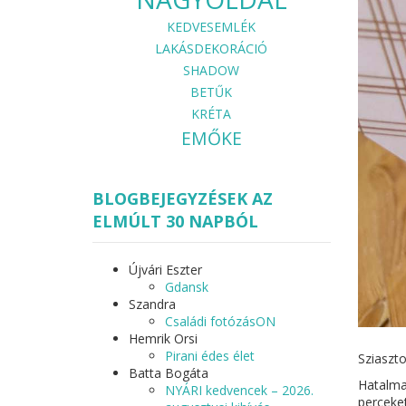
KEDVESEMLÉK
LAKÁSDEKORÁCIÓ
SHADOW
BETŰK
KRÉTA
EMŐKE
BLOGBEJEGYZÉSEK AZ
ELMÚLT 30 NAPBÓL
Újvári Eszter
Gdansk
Szandra
Családi fotózásON
Hemrik Orsi
Pirani édes élet
Sziaszto
Batta Bogáta
Hatalma
NYÁRI kedvencek – 2026.
perceket