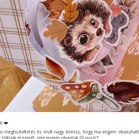
k ❤️
s megtiszteltetés és örült nagy stressz, hogy ma engem olvasshatt
 töltünk el együtt, míg engem olvastok 😉 puszi:*