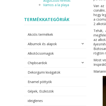
augusztusi kihívás
Vamos a la playa
Van az 
csináln
hogy le
TERMÉKKATEGÓRIÁK
a csoma
2 alkotá
Tehát, 
Akciós termékek
megfele
az alko
Albumok és alapok
ilyesmih
Biztosa
rögtön m
Alkotócsomagok
Most vis
Chipboardok
Inspirál
Mariann
Dekorgumi kivágatok
Enamel pöttyök
Gépek, Eszközök
ideiglenes