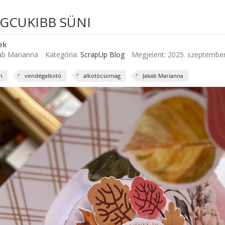
EGCUKIBB SÜNI
ek
ab Marianna
Kategória:
ScrapUp Blog
Megjelent: 2025. szeptember
m
vendégalkotó
alkotócsomag
Jakab Marianna