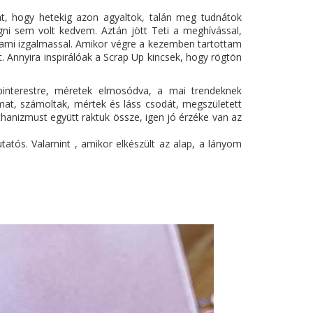
at, hogy hetekig azon agyaltok, talán meg tudnátok
ogni sem volt kedvem. Aztán jött Teti a meghívással,
alami izgalmassal. Amikor végre a kezemben tartottam
 Annyira inspirálóak a Scrap Up kincsek, hogy rögtön
pinterestre, méretek elmosódva, a mai trendeknek
at, számoltak, mértek és láss csodát, megszületett
hanizmust együtt raktuk össze, igen jó érzéke van az
tós. Valamint , amikor elkészült az alap, a lányom