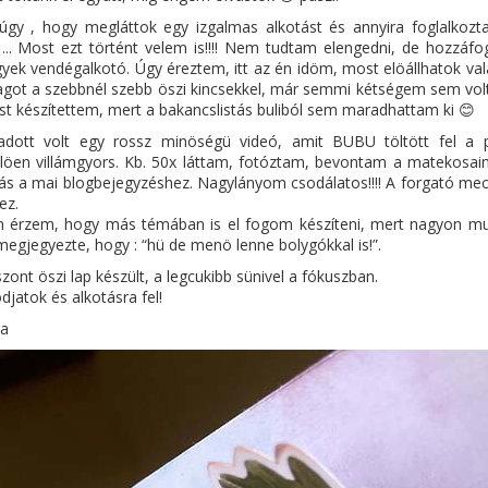
úgy , hogy megláttok egy izgalmas alkotást és annyira foglalkozt
i….. Most ezt történt velem is!!!! Nem tudtam elengedni, de hozzáf
gyek vendégalkotó. Úgy éreztem, itt az én idöm, most elöállhatok v
got a szebbnél szebb öszi kincsekkel, már semmi kétségem sem volt.
st készítettem, mert a bakancslistás buliból sem maradhattam ki 😊
adott volt egy rossz minöségü videó, amit BUBU töltött fel a 
löen villámgyors. Kb. 50x láttam, fotóztam, bevontam a matekosaim
tás a mai blogbejegyzéshez. Nagylányom csodálatos!!!! A forgató mec
ez.
n érzem, hogy más témában is el fogom készíteni, mert nagyon muta
egjegyezte, hogy : “hü de menö lenne bolygókkal is!”.
zont öszi lap készült, a legcukibb sünivel a fókuszban.
ódjatok és alkotásra fel!
a